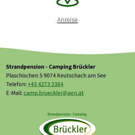
Anreise
Strandpension - Camping Brückler
Plaschischen 5 9074 Keutschach am See
Telefon:
+43 4273 2384
E-Mail:
camp.brueckler@aon.at