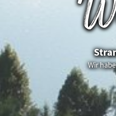
W
Stra
Wir habe