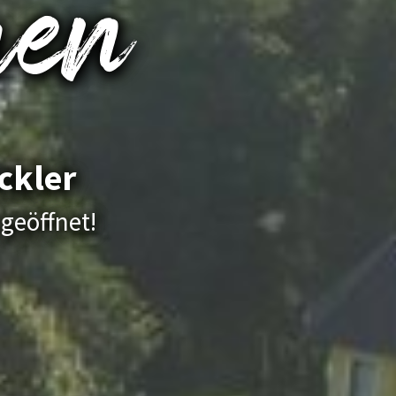
en
ckler
geöffnet!